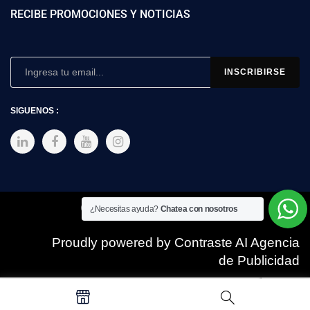
RECIBE PROMOCIONES Y NOTICIAS
SIGUENOS :
Copyright © 2025 SIMEX
¿Necesitas ayuda?
Chatea con nosotros
Proudly powered by Contraste AI Agencia
de Publicidad