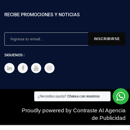
RECIBE PROMOCIONES Y NOTICIAS
SIGUENOS :
Copyright © 2025 SIMEX
¿Necesitas ayuda?
Chatea con nosotros
Proudly powered by Contraste AI Agencia
de Publicidad