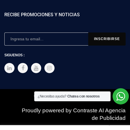
RECIBE PROMOCIONES Y NOTICIAS
SIGUENOS :
Copyright © 2025 SIMEX
¿Necesitas ayuda?
Chatea con nosotros
Proudly powered by Contraste AI Agencia
de Publicidad