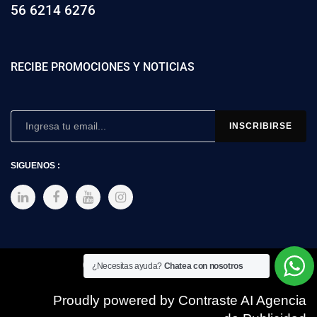
56 6214 6276
RECIBE PROMOCIONES Y NOTICIAS
SIGUENOS :
Copyright © 2025 SIMEX
¿Necesitas ayuda?
Chatea con nosotros
Proudly powered by Contraste AI Agencia