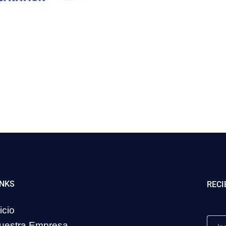
INKS
RECI
icio
uestra Empresa