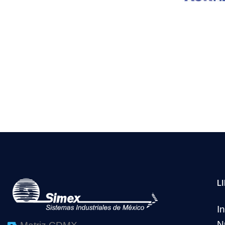
L
In
N