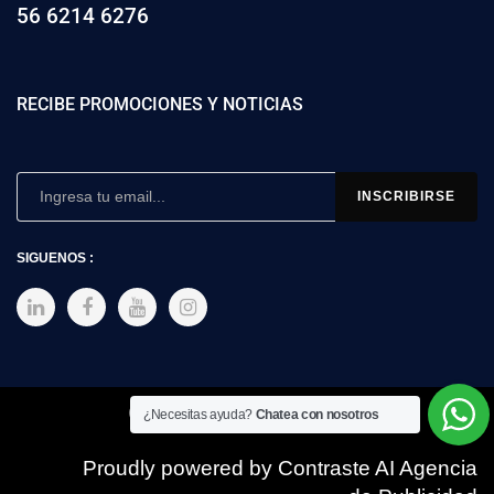
56 6214 6276
RECIBE PROMOCIONES Y NOTICIAS
SIGUENOS :
Copyright © 2025 SIMEX
¿Necesitas ayuda?
Chatea con nosotros
Proudly powered by Contraste AI Agencia