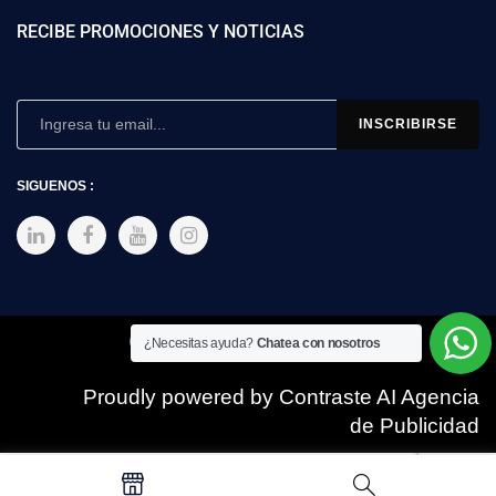
RECIBE PROMOCIONES Y NOTICIAS
SIGUENOS :
Copyright © 2025 SIMEX
¿Necesitas ayuda?
Chatea con nosotros
Proudly powered by Contraste AI Agencia
de Publicidad