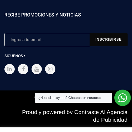
RECIBE PROMOCIONES Y NOTICIAS
SIGUENOS :
Copyright © 2025 SIMEX
¿Necesitas ayuda?
Chatea con nosotros
Proudly powered by Contraste AI Agencia
de Publicidad