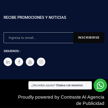
RECIBE PROMOCIONES Y NOTICIAS
SIGUENOS :
Copyright © 2025 SIMEX
¿Necesitas ayuda?
Chatea con nosotros
Proudly powered by Contraste AI Agencia
de Publicidad