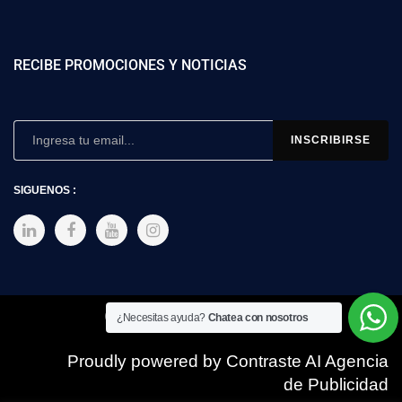
RECIBE PROMOCIONES Y NOTICIAS
SIGUENOS :
Copyright © 2025 SIMEX
¿Necesitas ayuda?
Chatea con nosotros
Proudly powered by Contraste AI Agencia
de Publicidad