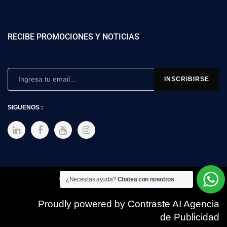
RECIBE PROMOCIONES Y NOTICIAS
SIGUENOS :
Copyright © 2025 SIMEX
¿Necesitas ayuda?
Chatea con nosotros
Proudly powered by Contraste AI Agencia
de Publicidad