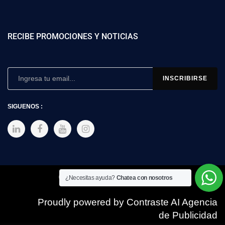
RECIBE PROMOCIONES Y NOTICIAS
SIGUENOS :
Copyright © 2025 SIMEX
¿Necesitas ayuda?
Chatea con nosotros
Proudly powered by Contraste AI Agencia
de Publicidad