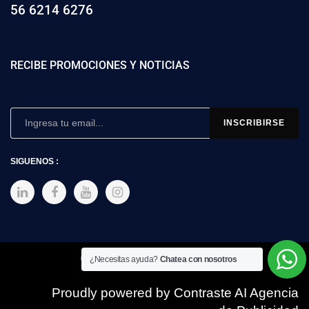
56 6214 6276
RECIBE PROMOCIONES Y NOTICIAS
SIGUENOS :
Copyright © 2025 SIMEX
¿Necesitas ayuda?
Chatea con nosotros
Proudly powered by Contraste AI Agencia