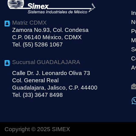
In
N
Matriz CDMX
Zamora No.93, Col. Condesa
P
C.P. 06140 México, CDMX
M
Tel. (55) 5286 1067
S
C
Sucursal GUADALAJARA
A
Calle Dr. J. Leonardo Oliva 73
Col. General Real
Guadalajara, Jalisco, C.P. 44400
Tel. (33) 3647 8498
Copyright © 2025 SIMEX