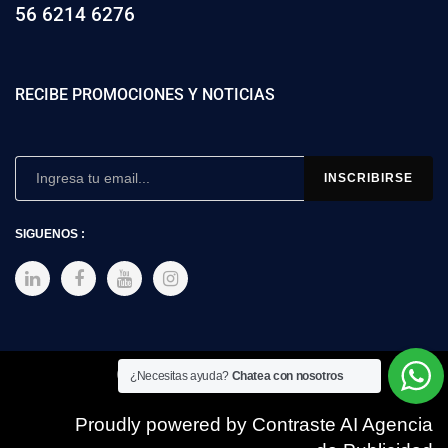
56 6214 6276
RECIBE PROMOCIONES Y NOTICIAS
SIGUENOS :
Copyright © 2025 SIMEX
¿Necesitas ayuda?
Chatea con nosotros
Proudly powered by Contraste AI Agencia