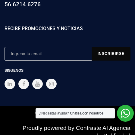
56 6214 6276
RECIBE PROMOCIONES Y NOTICIAS
SIGUENOS :
Copyright © 2025 SIMEX
¿Necesitas ayuda?
Chatea con nosotros
Proudly powered by Contraste AI Agencia