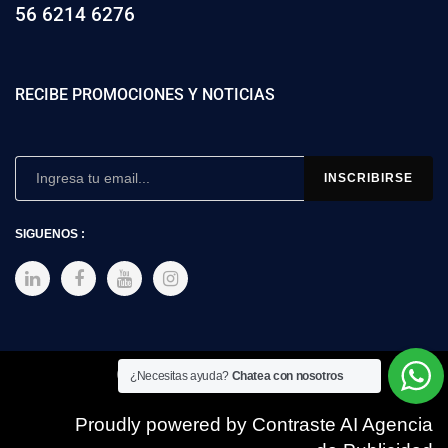
56 6214 6276
RECIBE PROMOCIONES Y NOTICIAS
SIGUENOS :
Copyright © 2025 SIMEX
¿Necesitas ayuda?
Chatea con nosotros
Proudly powered by Contraste AI Agencia