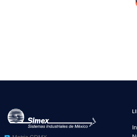
L
In
N