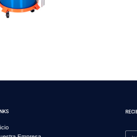
INKS
RECI
icio
uestra Empresa