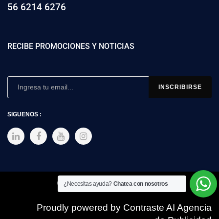
56 6214 6276
RECIBE PROMOCIONES Y NOTICIAS
SIGUENOS :
Copyright © 2025 SIMEX
¿Necesitas ayuda?
Chatea con nosotros
Proudly powered by Contraste AI Agencia