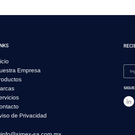
INKS
RECI
icio
uestra Empresa
roductos
arcas
SIGUE
ervicios
ontacto
viso de Privacidad
info@simex-sa.com.mx