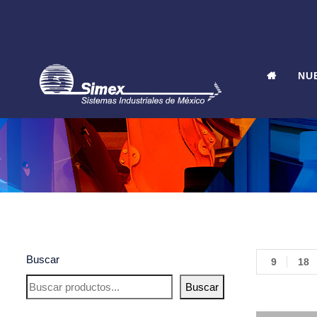
NU
Buscar
9
18
Buscar