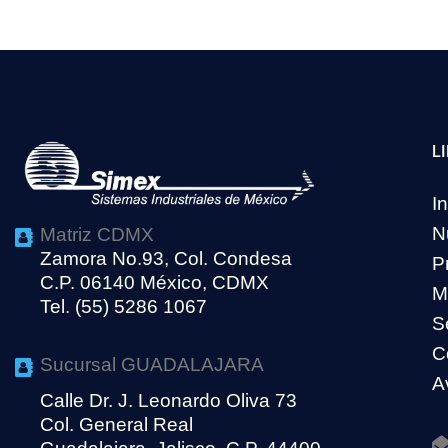
L
In
N
Matriz CDMX
Zamora No.93, Col. Condesa
P
C.P. 06140 México, CDMX
M
Tel. (55) 5286 1067
S
C
Sucursal GUADALAJARA
A
Calle Dr. J. Leonardo Oliva 73
Col. General Real