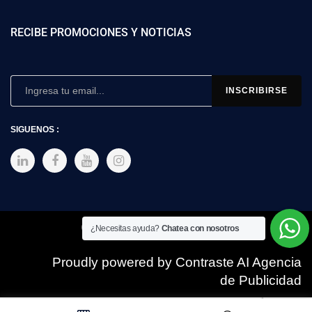
RECIBE PROMOCIONES Y NOTICIAS
SIGUENOS :
Copyright © 2025 SIMEX
¿Necesitas ayuda?
Chatea con nosotros
Proudly powered by Contraste AI Agencia
de Publicidad