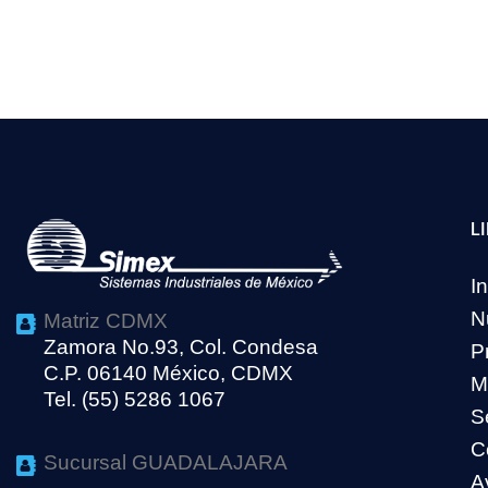
L
In
N
Matriz CDMX
Zamora No.93, Col. Condesa
P
C.P. 06140 México, CDMX
M
Tel. (55) 5286 1067
S
C
Sucursal GUADALAJARA
A