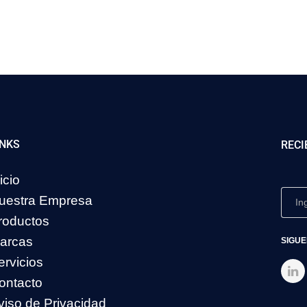
INKS
RECI
icio
uestra Empresa
roductos
arcas
SIGUE
ervicios
ontacto
viso de Privacidad