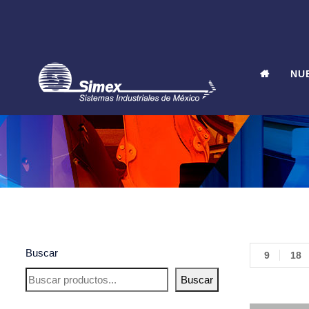
NU
Buscar
9
18
Buscar