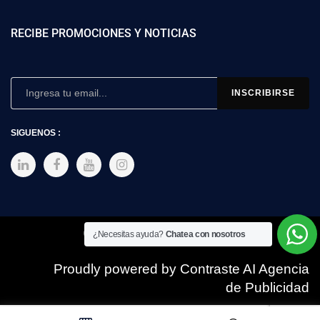
RECIBE PROMOCIONES Y NOTICIAS
SIGUENOS :
Copyright © 2025 SIMEX
¿Necesitas ayuda?
Chatea con nosotros
Proudly powered by Contraste AI Agencia
de Publicidad