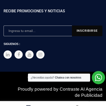
RECIBE PROMOCIONES Y NOTICIAS
SIGUENOS :
Copyright © 2025 SIMEX
¿Necesitas ayuda?
Chatea con nosotros
Proudly powered by Contraste AI Agencia
de Publicidad