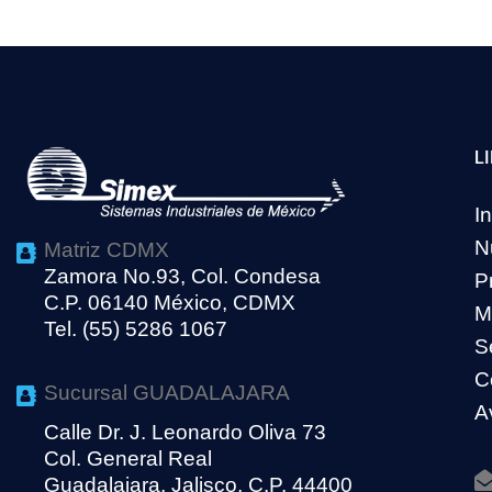
L
In
N
Matriz CDMX
Zamora No.93, Col. Condesa
P
C.P. 06140 México, CDMX
M
Tel. (55) 5286 1067
S
C
Sucursal GUADALAJARA
A
Calle Dr. J. Leonardo Oliva 73
Col. General Real
Guadalajara, Jalisco, C.P. 44400