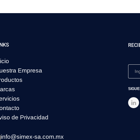
INKS
RECI
icio
uestra Empresa
roductos
arcas
SIGUE
ervicios
ontacto
viso de Privacidad
info@simex-sa.com.mx