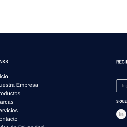
INKS
RECI
icio
uestra Empresa
roductos
arcas
SIGUE
ervicios
ontacto