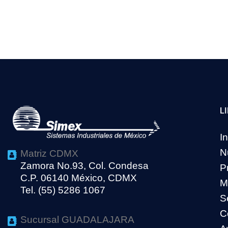
L
In
N
Matriz CDMX
Zamora No.93, Col. Condesa
P
C.P. 06140 México, CDMX
M
Tel. (55) 5286 1067
S
C
Sucursal GUADALAJARA