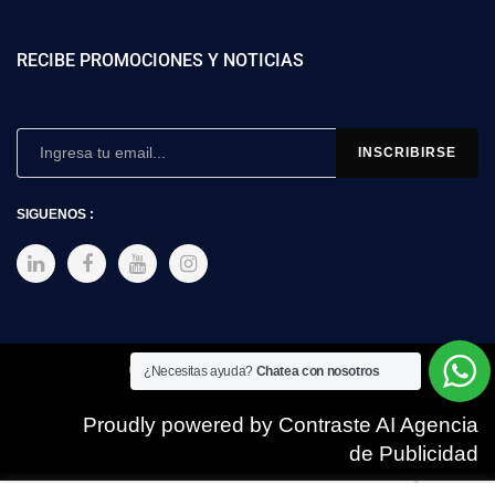
RECIBE PROMOCIONES Y NOTICIAS
SIGUENOS :
Copyright © 2025 SIMEX
¿Necesitas ayuda?
Chatea con nosotros
Proudly powered by Contraste AI Agencia
de Publicidad